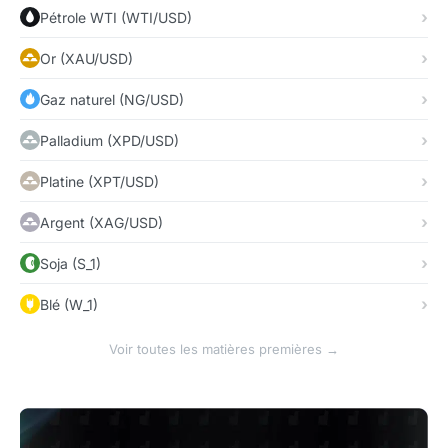
Pétrole WTI (WTI/USD)
Or (XAU/USD)
Gaz naturel (NG/USD)
Palladium (XPD/USD)
Platine (XPT/USD)
Argent (XAG/USD)
Soja (S_1)
Blé (W_1)
Voir toutes les matières premières →