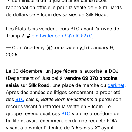
🚨 Le ministère de la justice américaine reçoit
l’approbation officielle pour la vente de 6,5 milliards
de dollars de Bitcoin des saisies de Silk Road.
Les États-Unis vendent leurs BTC avant l’arrivée de
Trump ? 🤔
pic.twitter.com/Q2nfCk2xGj
— Coin Academy (@coinacademy_fr)
January 9,
2025
Le 30 décembre, un juge fédéral a autorisé le
DOJ
(Department of Justice) à
vendre 69 370 bitcoins
saisis
sur
Silk Road
, une place de marché du
darknet
.
Après des années de litiges concernant la propriété
des
BTC
saisis,
Battle Born Investments
a perdu son
recours visant à retarder la vente en Bitcoin. Le
groupe revendiquait ces
BTC
via une procédure de
faillite et avait récemment perdu une requête FOIA
visant à dévoiler l’identité de “
l’Individu X
” ayant