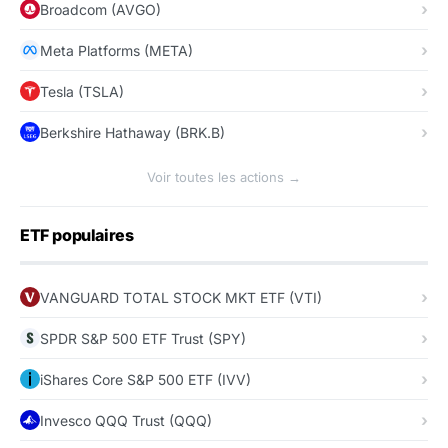
Broadcom (AVGO)
Meta Platforms (META)
Tesla (TSLA)
Berkshire Hathaway (BRK.B)
Voir toutes les actions →
ETF populaires
VANGUARD TOTAL STOCK MKT ETF (VTI)
SPDR S&P 500 ETF Trust (SPY)
iShares Core S&P 500 ETF (IVV)
Invesco QQQ Trust (QQQ)