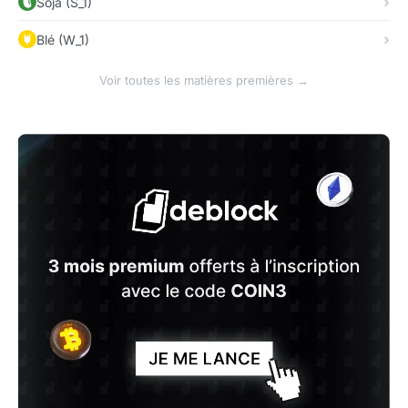
Soja (S_1)
Blé (W_1)
Voir toutes les matières premières →