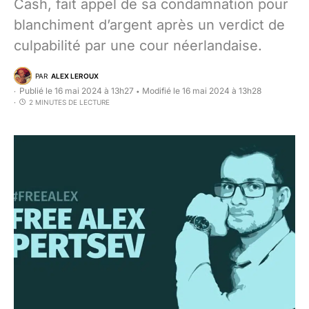
Cash, fait appel de sa condamnation pour
blanchiment d’argent après un verdict de
culpabilité par une cour néerlandaise.
PAR
ALEX LEROUX
Publié le 16 mai 2024 à 13h27
Modifié le 16 mai 2024 à 13h28
•
2 MINUTES DE LECTURE