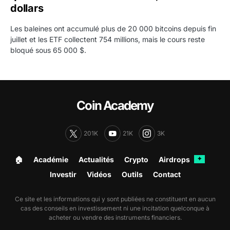
dollars
Les baleines ont accumulé plus de 20 000 bitcoins depuis fin
juillet et les ETF collectent 754 millions, mais le cours reste
bloqué sous 65 000 $.
Coin Academy
201K
21K
3K
🏠︎
Académie
Actualités
Crypto
Airdrops
✦
Investir
Vidéos
Outils
Contact
Ce site et les informations qui y sont publiées ne constituent en aucun
cas des conseils en investissement ni une incitation quelconque à
acheter ou vendre des instruments financiers.