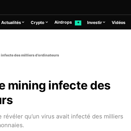
Airdrops
Actualités
Crypto
Investir
Vidéos
✦
 infecte des milliers d’ordinateurs
de mining infecte des
urs
révéler qu’un virus avait infecté des milliers
monnaies.