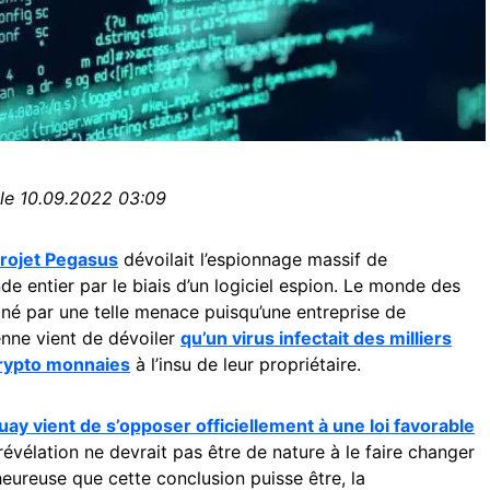
 le 10.09.2022 03:09
projet Pegasus
dévoilait l’espionnage massif de
de entier par le biais d’un logiciel espion. Le monde des
né par une telle menace puisqu’une entreprise de
enne vient de dévoiler
qu’un virus infectait des milliers
crypto monnaies
à l’insu de leur propriétaire.
uay vient de s’opposer officiellement à une loi favorable
évélation ne devrait pas être de nature à le faire changer
heureuse que cette conclusion puisse être, la