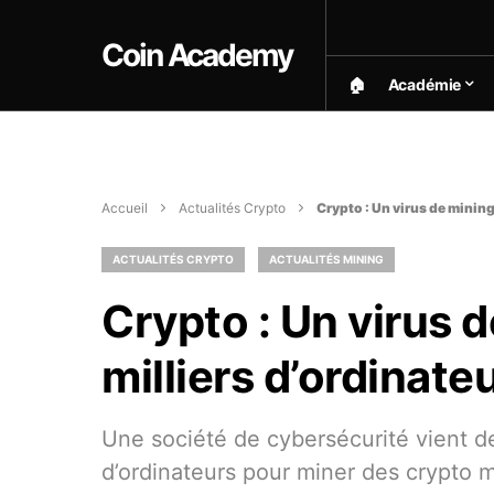
Coin Academy
🏠︎
Académie
Accueil
Actualités Crypto
Crypto : Un virus de mining
ACTUALITÉS CRYPTO
ACTUALITÉS MINING
Crypto : Un virus 
milliers d’ordinate
Une société de cybersécurité vient de 
d’ordinateurs pour miner des crypto 