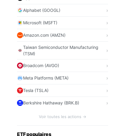
Alphabet (GOOGL)
Microsoft (MSFT)
Amazon.com (AMZN)
Taiwan Semiconductor Manufacturing
(TSM)
Broadcom (AVGO)
Meta Platforms (META)
Tesla (TSLA)
Berkshire Hathaway (BRK.B)
Voir toutes les actions →
ETF populaires