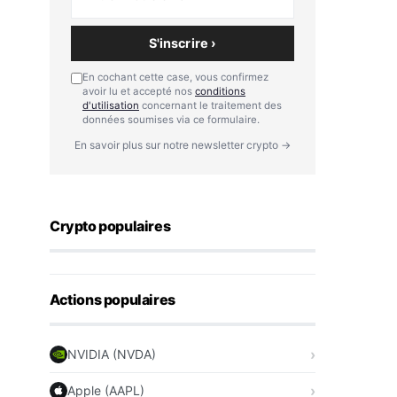
S'inscrire ›
En cochant cette case, vous confirmez
avoir lu et accepté nos
conditions
d'utilisation
concernant le traitement des
données soumises via ce formulaire.
En savoir plus sur notre newsletter crypto →
Crypto populaires
Actions populaires
NVIDIA (NVDA)
Apple (AAPL)