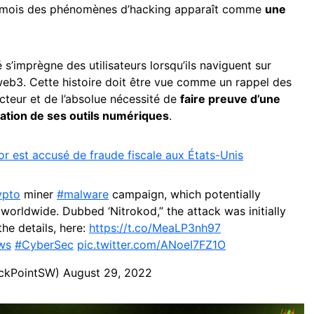
 mois des phénomènes d’hacking apparaît comme
une
 s’imprègne des utilisateurs lorsqu’ils naviguent sur
 web3. Cette histoire doit être vue comme un rappel des
cteur et de l’absolue nécessité de
faire preuve d’une
isation de ses outils numériques
.
or est accusé de fraude fiscale aux États-Unis
ypto
miner
#malware
campaign, which potentially
worldwide. Dubbed ‘Nitrokod,” the attack was initially
he details, here:
https://t.co/MeaLP3nh97
ws
#CyberSec
pic.twitter.com/ANoeI7FZ1O
eckPointSW)
August 29, 2022