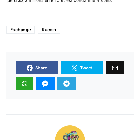
perd $2,3 millions en BTC et est condamné à 8 ans
Exchange
Kucoin
Share
Tweet