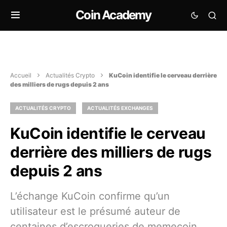
Coin Academy
Accueil
Actualités Crypto
KuCoin identifie le cerveau derrière
des milliers de rugs depuis 2 ans
ACTUALITÉS CRYPTO
ACTUALITÉS EXCHANGES
KuCoin identifie le cerveau
derrière des milliers de rugs
depuis 2 ans
L’échange KuCoin confirme qu’un
utilisateur est le présumé auteur de
centaines d’escroqueries de memecoin,