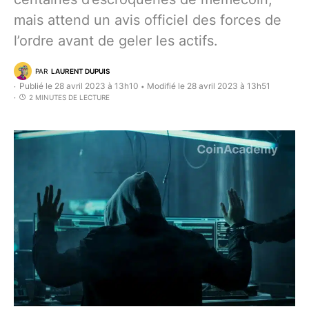
mais attend un avis officiel des forces de
l’ordre avant de geler les actifs.
PAR
LAURENT DUPUIS
Publié le 28 avril 2023 à 13h10
Modifié le 28 avril 2023 à 13h51
•
2 MINUTES DE LECTURE