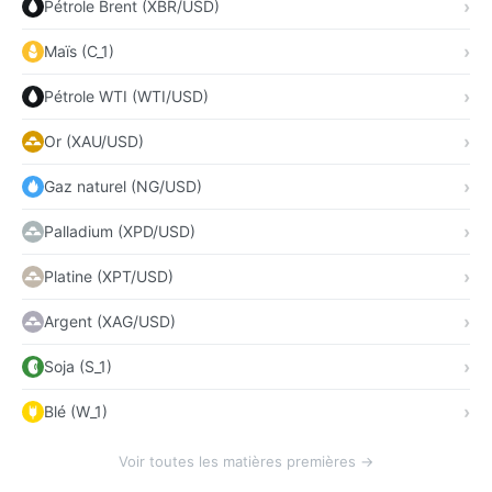
Pétrole Brent (XBR/USD)
Maïs (C_1)
Pétrole WTI (WTI/USD)
Or (XAU/USD)
Gaz naturel (NG/USD)
Palladium (XPD/USD)
Platine (XPT/USD)
Argent (XAG/USD)
Soja (S_1)
Blé (W_1)
Voir toutes les matières premières →