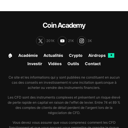
Coin Academy
201K
21K
3K
🏠︎
Académie
Actualités
Crypto
Airdrops
✦
Investir
Vidéos
Outils
Contact
Ce site et les informations qui y sont publiées ne constituent en aucun
cas des conseils en investissement ni une incitation quelconque à
acheter ou vendre des instruments financiers.
Les CFD sont des instruments complexes et présentent un risque élevé
de perte rapide en capital en raison de l'effet de levier. Entre 74 et 89 %
des comptes de clients de détail perdent de l'argent lors de la
négociation de CFD.
Vous devez vous assurer que vous comprenez comment les CFD
fonctionnent et que vous pouvez vous permettre de prendre le risque