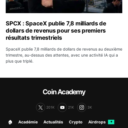
SPCX : SpaceX publie 7,8 milliards de
dollars de revenus pour ses premiers
résultats trimestriels
SpaceX publie 7,8 milliards de dollars de revenus au deuxième
trimestre, au-dessus des attentes, avec une activité IA qui a
plus que triplé.
Coin Academy
201K
21K
3K
🏠︎
Académie
Actualités
Crypto
Airdrops
✦