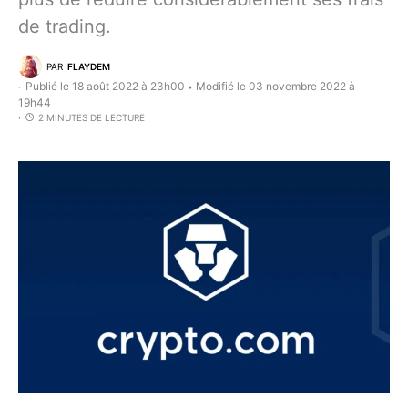
de trading.
PAR
FLAYDEM
Publié le 18 août 2022 à 23h00
Modifié le 03 novembre 2022 à
•
19h44
2 MINUTES DE LECTURE