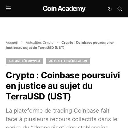
Coin Academy
Accueil
Actualités Crypto
Crypto : Coinbase poursuivi en
justice au sujet du TerraUSD (UST)
ACTUALITÉS CRYPTO
ACTUALITÉS RÉGULATION
Crypto : Coinbase poursuivi
en justice au sujet du
TerraUSD (UST)
La plateforme de trading Coinbase fait
face à plusieurs recours collectifs dans le
cadre du “deppeging” des stablecoins