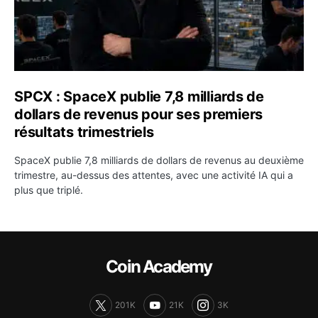
SPCX : SpaceX publie 7,8 milliards de
dollars de revenus pour ses premiers
résultats trimestriels
SpaceX publie 7,8 milliards de dollars de revenus au deuxième
trimestre, au-dessus des attentes, avec une activité IA qui a
plus que triplé.
Coin Academy
201K
21K
3K