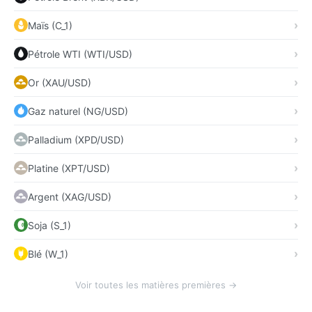
Maïs (C_1)
Pétrole WTI (WTI/USD)
Or (XAU/USD)
Gaz naturel (NG/USD)
Palladium (XPD/USD)
Platine (XPT/USD)
Argent (XAG/USD)
Soja (S_1)
Blé (W_1)
Voir toutes les matières premières →