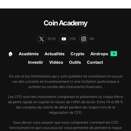
Coin Academy
201K
21K
3K
🏠︎
Académie
Actualités
Crypto
Airdrops
✦
Investir
Vidéos
Outils
Contact
Ce site et les informations qui y sont publiées ne constituent en aucun
cas des conseils en investissement ni une incitation quelconque à
acheter ou vendre des instruments financiers.
Les CFD sont des instruments complexes et présentent un risque élevé
de perte rapide en capital en raison de l'effet de levier. Entre 74 et 89 %
des comptes de clients de détail perdent de l'argent lors de la
négociation de CFD.
Vous devez vous assurer que vous comprenez comment les CFD
fonctionnent et que vous pouvez vous permettre de prendre le risque