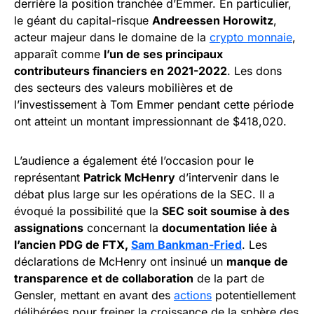
derrière la position tranchée d’Emmer. En particulier,
le géant du capital-risque
Andreessen Horowitz
,
acteur majeur dans le domaine de la
crypto monnaie
,
apparaît comme
l’un de ses principaux
contributeurs financiers en 2021-2022
. Les dons
des secteurs des valeurs mobilières et de
l’investissement à Tom Emmer pendant cette période
ont atteint un montant impressionnant de $418,020.
L’audience a également été l’occasion pour le
représentant
Patrick McHenry
d’intervenir dans le
débat plus large sur les opérations de la SEC. Il a
évoqué la possibilité que la
SEC soit soumise à des
assignations
concernant la
documentation liée à
l’ancien PDG de FTX,
Sam Bankman-Fried
. Les
déclarations de McHenry ont insinué un
manque de
transparence et de collaboration
de la part de
Gensler, mettant en avant des
actions
potentiellement
délibérées pour freiner la croissance de la sphère des