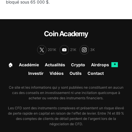
bloqué sous 65 000 $.
Coin Academy
201K
21K
3K
🏠︎
Académie
Actualités
Crypto
Airdrops
✦
Investir
Vidéos
Outils
Contact
Ce site et les informations qui y sont publiées ne constituent en aucun
cas des conseils en investissement ni une incitation quelconque à
acheter ou vendre des instruments financiers.
Les CFD sont des instruments complexes et présentent un risque élevé
de perte rapide en capital en raison de l'effet de levier. Entre 74 et 89 %
des comptes de clients de détail perdent de l'argent lors de la
négociation de CFD.