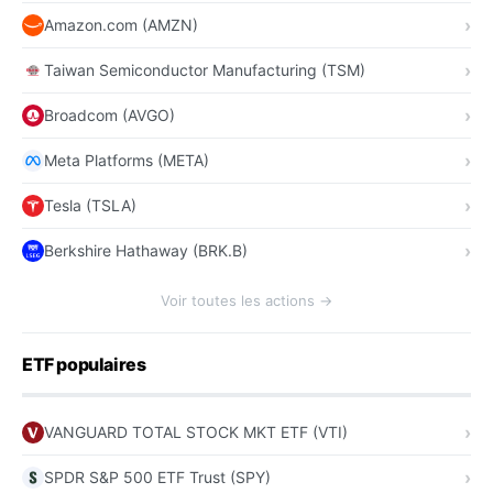
Amazon.com (AMZN)
Taiwan Semiconductor Manufacturing (TSM)
Broadcom (AVGO)
Meta Platforms (META)
Tesla (TSLA)
Berkshire Hathaway (BRK.B)
Voir toutes les actions →
ETF populaires
VANGUARD TOTAL STOCK MKT ETF (VTI)
SPDR S&P 500 ETF Trust (SPY)