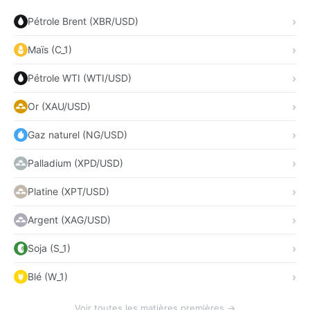
Pétrole Brent (XBR/USD)
Maïs (C_1)
Pétrole WTI (WTI/USD)
Or (XAU/USD)
Gaz naturel (NG/USD)
Palladium (XPD/USD)
Platine (XPT/USD)
Argent (XAG/USD)
Soja (S_1)
Blé (W_1)
Voir toutes les matières premières →