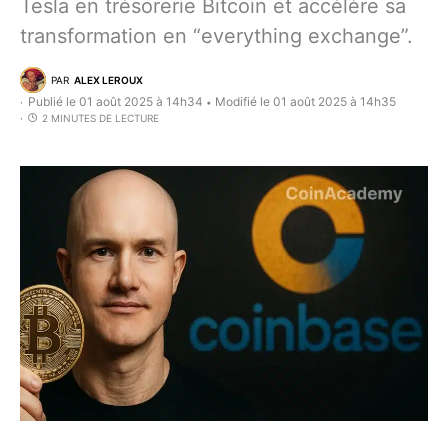
Tesla en trésorerie Bitcoin et accélère sa
transformation en “everything exchange”.
PAR
ALEX LEROUX
Publié le 01 août 2025 à 14h34
Modifié le 01 août 2025 à 14h35
•
2 MINUTES DE LECTURE