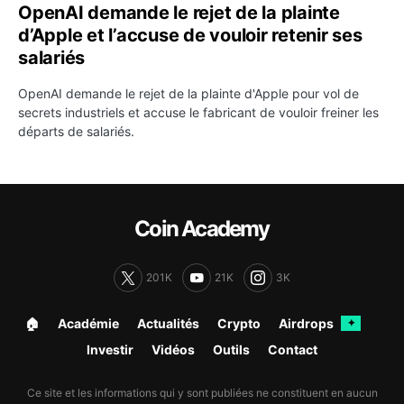
OpenAI demande le rejet de la plainte
d’Apple et l’accuse de vouloir retenir ses
salariés
OpenAI demande le rejet de la plainte d'Apple pour vol de
secrets industriels et accuse le fabricant de vouloir freiner les
départs de salariés.
Coin Academy
201K
21K
3K
🏠︎
Académie
Actualités
Crypto
Airdrops
✦
Investir
Vidéos
Outils
Contact
Ce site et les informations qui y sont publiées ne constituent en aucun