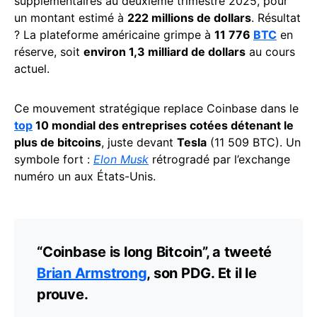
supplémentaires au deuxième trimestre 2025, pour
un montant estimé à
222 millions de dollars
. Résultat
? La plateforme américaine grimpe à
11 776
BTC
en
réserve, soit
environ 1,3 milliard de dollars
au cours
actuel.
Ce mouvement stratégique replace Coinbase dans le
top
10 mondial des entreprises cotées détenant le
plus de bitcoins
, juste devant
Tesla
(11 509 BTC). Un
symbole fort :
Elon Musk
rétrogradé par l’exchange
numéro un aux États-Unis.
“Coinbase is long Bitcoin”, a tweeté
Brian Armstrong
, son PDG. Et il le
prouve.