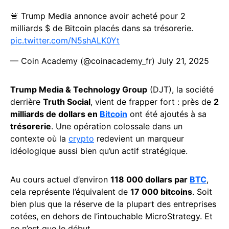
🚨 Trump Media annonce avoir acheté pour 2
milliards $ de Bitcoin placés dans sa trésorerie.
pic.twitter.com/N5shALK0Yt
— Coin Academy (@coinacademy_fr)
July 21, 2025
Trump Media & Technology Group
(DJT), la société
derrière
Truth Social
, vient de frapper fort : près de
2
milliards de dollars en
Bitcoin
ont été ajoutés à sa
trésorerie
. Une opération colossale dans un
contexte où la
crypto
redevient un marqueur
idéologique aussi bien qu’un actif stratégique.
Au cours actuel d’environ
118 000 dollars par
BTC
,
cela représente l’équivalent de
17 000 bitcoins
. Soit
bien plus que la réserve de la plupart des entreprises
cotées, en dehors de l’intouchable MicroStrategy. Et
ce n’est que le début.