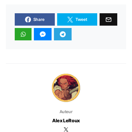
Share
Tweet
Auteur
Alex LeRoux