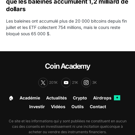
que les baleines accumulent 1,2 milliard de
dollars
Les baleines ont accumulé plus de 20 000 bitcoins depuis fin
juillet et les ETF collectent 754 millions, mais le cours reste
bloqué sous 65 000 $.
Coin Academy
201K
21K
3K
🏠︎
Académie
Actualités
Crypto
Airdrops
✦
Investir
Vidéos
Outils
Contact
Ce site et les informations qui y sont publiées ne constituent en aucun
cas des conseils en investissement ni une incitation quelconque à
acheter ou vendre des instruments financiers.