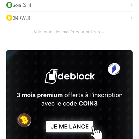
Soja (S_1)
Blé (W_1)
Voir toutes les matières premières →