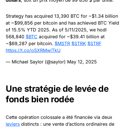
dollars
, soit un prix moyen de 99 856 $ par unité.
Strategy has acquired 13,390 BTC for ~$1.34 billion
at ~$99,856 per bitcoin and has achieved BTC Yield
of 15.5% YTD 2025. As of 5/11/2025, we hodl
568,840
$BTC
acquired for ~$39.41 billion at
~$69,287 per bitcoin.
$MSTR
$STRK
$STRF
https://t.co/oSXRMwiTkU
— Michael Saylor (@saylor)
May 12, 2025
Une stratégie de levée de
fonds bien rodée
Cette opération colossale a été financée via deux
leviers
distincts : une vente d’actions ordinaires de