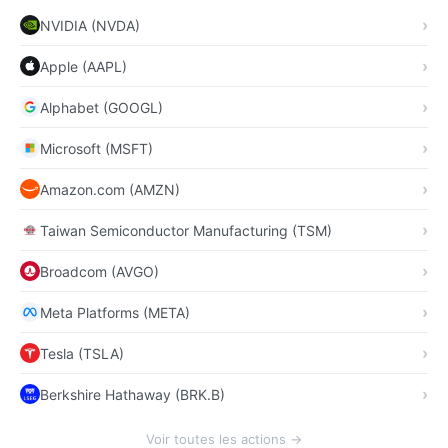
NVIDIA (NVDA)
Apple (AAPL)
Alphabet (GOOGL)
Microsoft (MSFT)
Amazon.com (AMZN)
Taiwan Semiconductor Manufacturing (TSM)
Broadcom (AVGO)
Meta Platforms (META)
Tesla (TSLA)
Berkshire Hathaway (BRK.B)
Voir toutes les actions →