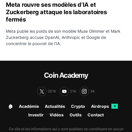
Meta rouvre ses modèles d’IA et
Zuckerberg attaque les laboratoires
fermés
Meta publie les poids de son modèle Muse Glimmer et Mark
Zuckerberg accuse OpenAI, Anthropic et Google de
concentrer le pouvoir de l'IA.
Coin Academy
201K
21K
3K
🏠︎
Académie
Actualités
Crypto
Airdrops
✦
Investir
Vidéos
Outils
Contact
Ce site et les informations qui y sont publiées ne constituent en aucun