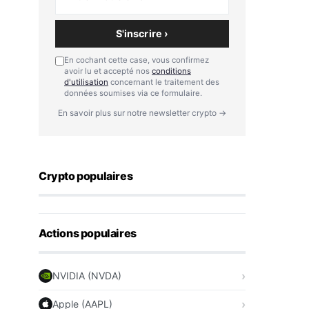
S'inscrire ›
En cochant cette case, vous confirmez
avoir lu et accepté nos
conditions
d'utilisation
concernant le traitement des
données soumises via ce formulaire.
En savoir plus sur notre newsletter crypto →
Crypto populaires
Actions populaires
NVIDIA (NVDA)
Apple (AAPL)