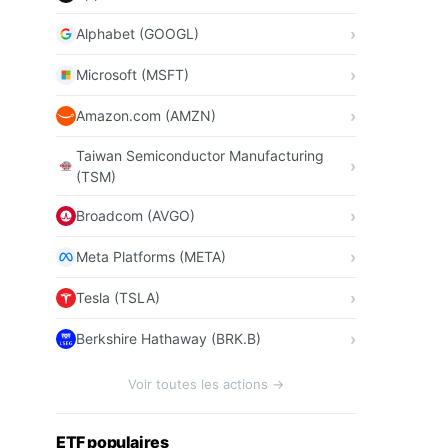
Alphabet (GOOGL)
Microsoft (MSFT)
Amazon.com (AMZN)
Taiwan Semiconductor Manufacturing
(TSM)
Broadcom (AVGO)
Meta Platforms (META)
Tesla (TSLA)
Berkshire Hathaway (BRK.B)
Voir toutes les actions →
ETF populaires