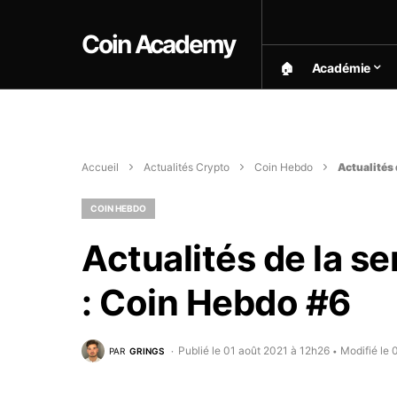
Coin Academy
🏠︎
Académie
Accueil
Actualités Crypto
Coin Hebdo
Actualités 
COIN HEBDO
Actualités de la se
: Coin Hebdo #6
Publié le 01 août 2021 à 12h26
Modifié le
PAR
GRINGS
•