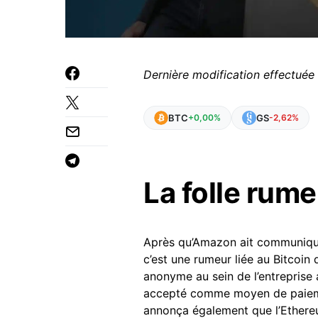
Dernière modification effectuée
BTC
GS
+0,00%
-2,62%
La folle rum
Après qu’Amazon ait communiqué
c’est une rumeur liée au Bitcoin 
anonyme au sein de l’entreprise 
accepté comme moyen de paieme
annonça également que l’Ethereu