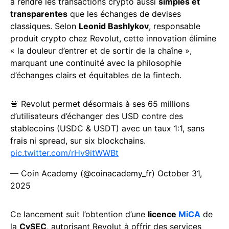
à rendre les transactions crypto aussi
simples et
transparentes
que les échanges de devises
classiques. Selon
Leonid Bashlykov
, responsable
produit crypto chez Revolut, cette innovation élimine
« la douleur d’entrer et de sortir de la chaîne »,
marquant une continuité avec la philosophie
d’échanges clairs et équitables de la fintech.
🚨 Revolut permet désormais à ses 65 millions
d’utilisateurs d’échanger des USD contre des
stablecoins (USDC & USDT) avec un taux 1:1, sans
frais ni spread, sur six blockchains.
pic.twitter.com/rHv9itWWBt
— Coin Academy (@coinacademy_fr)
October 31,
2025
Ce lancement suit l’obtention d’une
licence
MiCA
de
la
CySEC
, autorisant Revolut à offrir des services