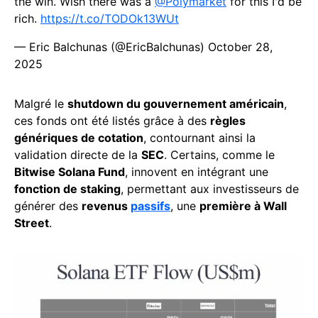
the win. Wish there was a
@Polymarket
for this I'd be
rich.
https://t.co/TODOk13WUt
— Eric Balchunas (@EricBalchunas)
October 28,
2025
Malgré le
shutdown du gouvernement américain
,
ces fonds ont été listés grâce à des
règles
génériques de cotation
, contournant ainsi la
validation directe de la
SEC
. Certains, comme le
Bitwise Solana Fund
, innovent en intégrant une
fonction de staking
, permettant aux investisseurs de
générer des
revenus
passifs
, une
première à Wall
Street
.