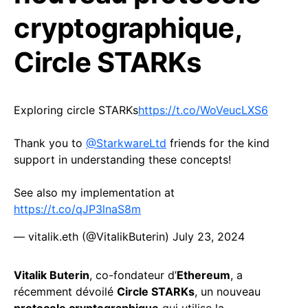
cryptographique,
Circle STARKs
Exploring circle STARKs
https://t.co/WoVeucLXS6
Thank you to
@StarkwareLtd
friends for the kind
support in understanding these concepts!
See also my implementation at
https://t.co/qJP3lnaS8m
— vitalik.eth (@VitalikButerin)
July 23, 2024
Vitalik Buterin
, co-fondateur d’
Ethereum
, a
récemment dévoilé
Circle STARKs
, un nouveau
protocole cryptographique
qui utilise la