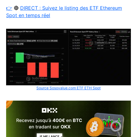
👉
🔴
DIRECT : Suivez le listing des ETF Ethereum
Spot en temps réel
Source Sosovalue.com ETF ETH Spot