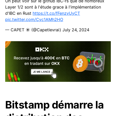
On peut voir sur le github IBC-rs que de nombreux
Layer 1/2 sont à l'étude grace à l'implémentation
d'IBC en Rust
https://t.co/fFenzvUyCT
pic.twitter.com/Cyc1AMh2HO
— CAPET ☀️ (@Capetlevrai)
July 24, 2024
Bitstamp démarre la