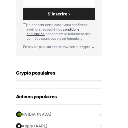
S'inscrire ›
En cochant cette case, vous confirmez
avoir lu et accepté nos
conditions
d'utilisation
concernant le traitement des
données soumises via ce formulaire.
En savoir plus sur notre newsletter crypto →
Crypto populaires
Actions populaires
NVIDIA (NVDA)
Apple (AAPL)