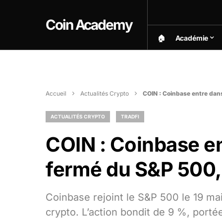
Coin Academy
🏠︎
Académie
Accueil
Actualités Crypto
COIN : Coinbase entre dans
ACTUALITÉS CRYPTO
TRADFI
COIN : Coinbase en
fermé du S&P 500, 
Coinbase rejoint le S&P 500 le 19 ma
crypto. L’action bondit de 9 %, porté