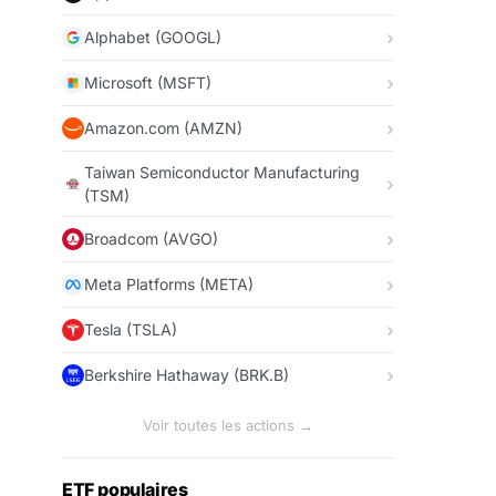
Alphabet (GOOGL)
Microsoft (MSFT)
Amazon.com (AMZN)
Taiwan Semiconductor Manufacturing
(TSM)
Broadcom (AVGO)
Meta Platforms (META)
Tesla (TSLA)
Berkshire Hathaway (BRK.B)
Voir toutes les actions →
ETF populaires