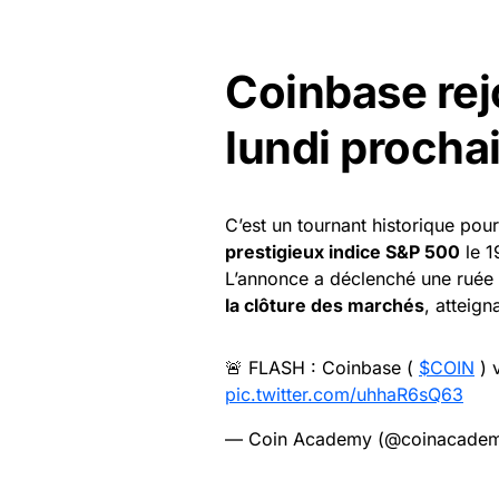
Coinbase rej
lundi procha
C’est un tournant historique pour
prestigieux indice S&P 500
le 1
L’annonce a déclenché une ruée 
la clôture des marchés
, atteig
🚨 FLASH : Coinbase (
$COIN
) 
pic.twitter.com/uhhaR6sQ63
— Coin Academy (@coinacadem