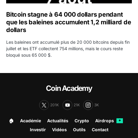
Bitcoin stagne à 64 000 dollars pendant
que les baleines accumulent 1,2 milliard de
dollars
Les baleines ont accumulé plus de 20 000 bitcoins depuis fin
juillet et les ETF collectent 754 millions, mais le cours reste
bloqué sous 65 000 $.
Coin Academy
201K
21K
3K
🏠︎
Académie
Actualités
Crypto
Airdrops
✦
Investir
Vidéos
Outils
Contact