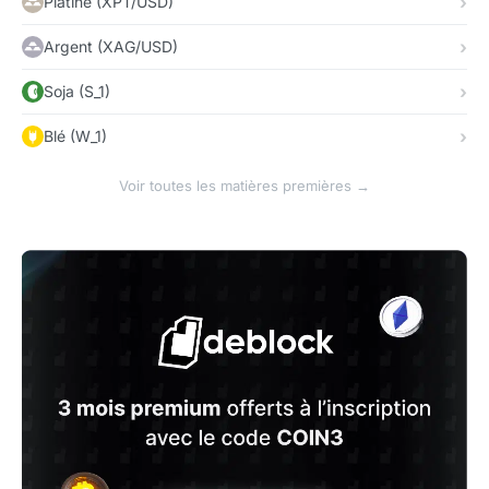
Platine (XPT/USD)
Argent (XAG/USD)
Soja (S_1)
Blé (W_1)
Voir toutes les matières premières →