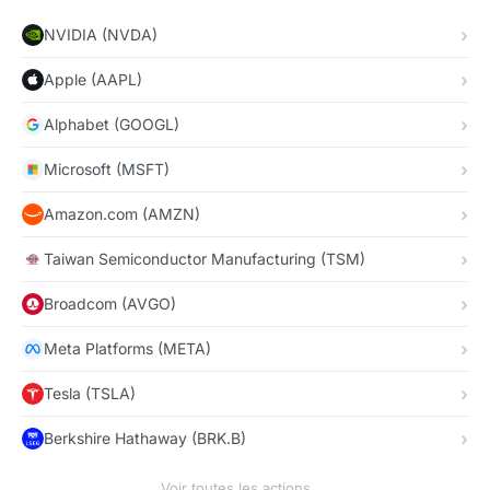
NVIDIA (NVDA)
Apple (AAPL)
Alphabet (GOOGL)
Microsoft (MSFT)
Amazon.com (AMZN)
Taiwan Semiconductor Manufacturing (TSM)
Broadcom (AVGO)
Meta Platforms (META)
Tesla (TSLA)
Berkshire Hathaway (BRK.B)
Voir toutes les actions →