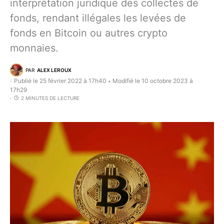
interprétation juridique des collectes de
fonds, rendant illégales les levées de
fonds en Bitcoin ou autres crypto
monnaies.
PAR
ALEX LEROUX
Publié le 25 février 2022 à 17h40
Modifié le 10 octobre 2023 à
•
17h29
2 MINUTES DE LECTURE