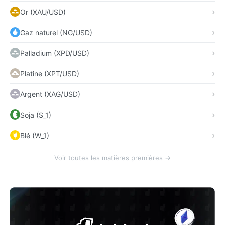
Or (XAU/USD)
Gaz naturel (NG/USD)
Palladium (XPD/USD)
Platine (XPT/USD)
Argent (XAG/USD)
Soja (S_1)
Blé (W_1)
Voir toutes les matières premières →