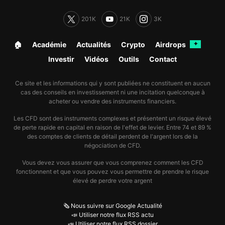
201K
21K
3K
🏠︎
Académie
Actualités
Crypto
Airdrops
✦
Investir
Vidéos
Outils
Contact
Ce site et les informations qui y sont publiées ne constituent en aucun
cas des conseils en investissement ni une incitation quelconque à
acheter ou vendre des instruments financiers.
Les CFD sont des instruments complexes et présentent un risque élevé
de perte rapide en capital en raison de l'effet de levier. Entre 74 et 89 %
des comptes de clients de détail perdent de l'argent lors de la
négociation de CFD.
Vous devez vous assurer que vous comprenez comment les CFD
fonctionnent et que vous pouvez vous permettre de prendre le risque
élevé de perdre votre argent
🗞️ Nous suivre sur Google Actualité
📣 Utiliser notre flux RSS actu
📣 Utiliser notre flux RSS dossier