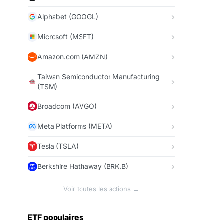
Alphabet (GOOGL)
Microsoft (MSFT)
Amazon.com (AMZN)
Taiwan Semiconductor Manufacturing
(TSM)
Broadcom (AVGO)
Meta Platforms (META)
Tesla (TSLA)
Berkshire Hathaway (BRK.B)
Voir toutes les actions →
ETF populaires