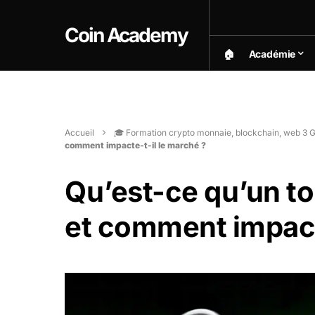
Coin Academy
🏠︎
Académie
Accueil
🎓 Formation crypto monnaie, blockchain, web 3 G
comment impacte-t-il le marché ?
Qu’est-ce qu’un t
et comment impacte