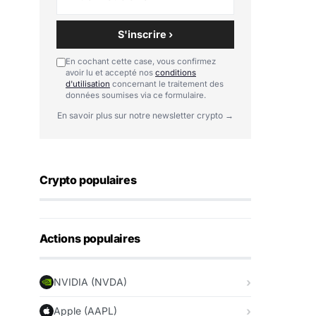
S'inscrire ›
En cochant cette case, vous confirmez
avoir lu et accepté nos
conditions
d'utilisation
concernant le traitement des
données soumises via ce formulaire.
En savoir plus sur notre newsletter crypto →
Crypto populaires
Actions populaires
NVIDIA (NVDA)
Apple (AAPL)