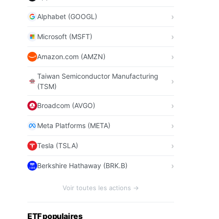
Alphabet (GOOGL)
Microsoft (MSFT)
Amazon.com (AMZN)
Taiwan Semiconductor Manufacturing
(TSM)
Broadcom (AVGO)
Meta Platforms (META)
Tesla (TSLA)
Berkshire Hathaway (BRK.B)
Voir toutes les actions →
ETF populaires