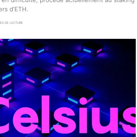
 en difficulté, procède actuellement au staking
ers d’ETH.
ES DE LECTURE