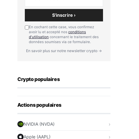
S'inscrire ›
En cochant cette case, vous confirmez
avoir lu et accepté nos
conditions
d'utilisation
concernant le traitement des
données soumises via ce formulaire.
En savoir plus sur notre newsletter crypto →
Crypto populaires
Actions populaires
NVIDIA (NVDA)
Apple (AAPL)