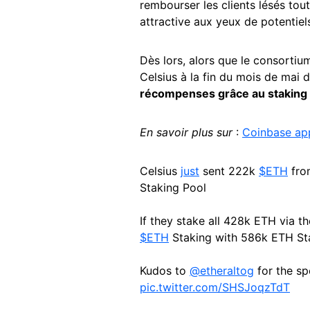
rembourser les clients lésés tout
attractive aux yeux de potentiels
Dès lors, alors que le consortium
Celsius à la fin du mois de mai 
récompenses grâce au staking
En savoir plus sur
:
Coinbase ap
Celsius
just
sent 222k
$ETH
fro
Staking Pool
If they stake all 428k ETH via the
$ETH
Staking with 586k ETH St
Kudos to
@etheraltog
for the sp
pic.twitter.com/SHSJoqzTdT