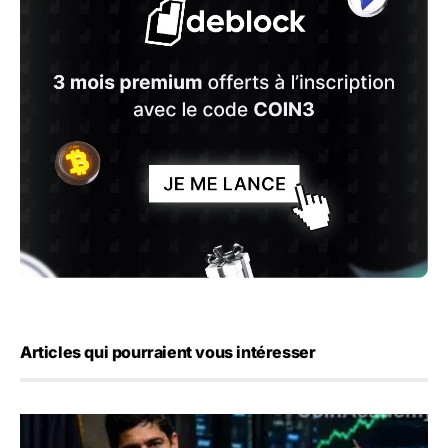
Articles qui pourraient vous intéresser
Emploi américain : 23 000 postes détruits en juillet, les 