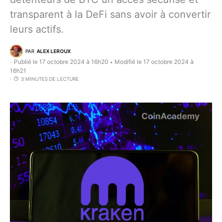
transparent à la DeFi sans avoir à convertir
leurs actifs.
PAR
ALEX LEROUX
Publié le 17 octobre 2024 à 16h20
Modifié le 17 octobre 2024 à
•
16h21
3 MINUTES DE LECTURE