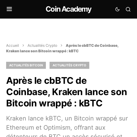
Coin Academy
Accueil
Actualités Crypto
Après le cbBTC de Coinbase,
Kraken lance son Bitcoin wrappé : kBTC
ACTUALITÉS BITCOIN
ACTUALITÉS CRYPTO
Après le cbBTC de
Coinbase, Kraken lance son
Bitcoin wrappé : kBTC
Kraken lance kBTC, un Bitcoin wrappé sur
Ethereum et Optimism, offrant aux
détenteurs de BTC un accès sécurisé et