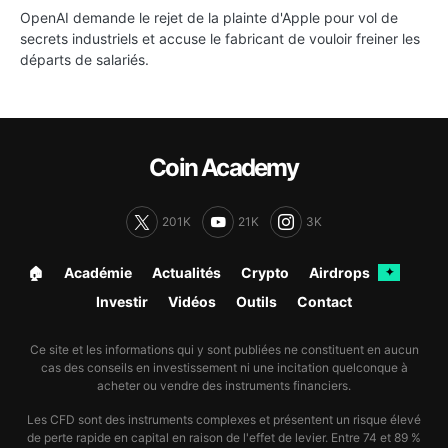
OpenAI demande le rejet de la plainte d'Apple pour vol de
secrets industriels et accuse le fabricant de vouloir freiner les
départs de salariés.
Coin Academy
201K
21K
3K
🏠︎
Académie
Actualités
Crypto
Airdrops
✦
Investir
Vidéos
Outils
Contact
Ce site et les informations qui y sont publiées ne constituent en aucun
cas des conseils en investissement ni une incitation quelconque à
acheter ou vendre des instruments financiers.
Les CFD sont des instruments complexes et présentent un risque élevé
de perte rapide en capital en raison de l'effet de levier. Entre 74 et 89 %