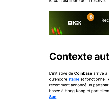
Bitcoin est libéré de la réserve.
Contexte au
L’initiative de
Coinbase
arrive à
qu’encore
stable
et fonctionnel,
récemment annoncé un partenari
basée à Hong Kong et partiellem
Sun
.