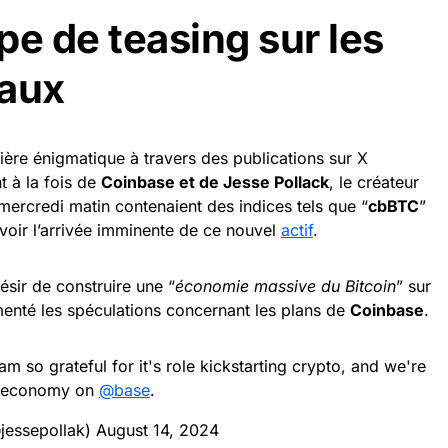
pe de teasing sur les
iaux
nière énigmatique à travers des publications sur X
t à la fois de
Coinbase et de Jesse Pollack
, le créateur
mercredi matin contenaient des indices tels que “
cbBTC
”
revoir l’arrivée imminente de ce nouvel
actif
.
sir de construire une “
économie massive du Bitcoin
” sur
imenté les spéculations concernant les plans de
Coinbase
.
, am so grateful for it's role kickstarting crypto, and we're
in economy on
@base
.
@jessepollak)
August 14, 2024