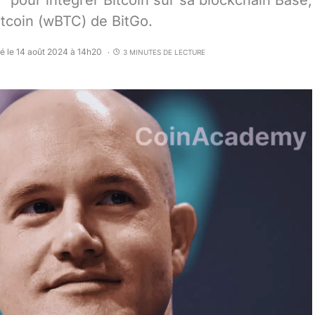
pour intégrer Bitcoin sur sa blockchain Base,
itcoin (wBTC) de BitGo.
é le 14 août 2024 à 14h20
3 MINUTES DE LECTURE