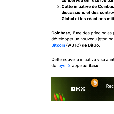
conservée en réserve par
Cette initiative de Coinba
discussions et des contro
Global et les réactions m
Coinbase
, l’une des principale
développer un nouveau jeton bap
Bitcoin
(wBTC) de BitGo
.
Cette nouvelle initiative vise à
in
de
layer 2
appelée
Base
.