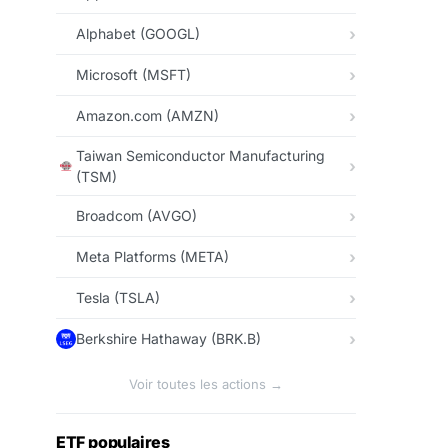
Alphabet (GOOGL)
Microsoft (MSFT)
Amazon.com (AMZN)
Taiwan Semiconductor Manufacturing
(TSM)
Broadcom (AVGO)
Meta Platforms (META)
Tesla (TSLA)
Berkshire Hathaway (BRK.B)
Voir toutes les actions →
ETF populaires