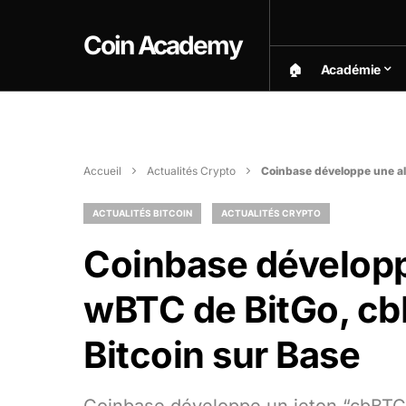
Coin Academy
🏠︎
Académie
Accueil
Actualités Crypto
Coinbase développe une alt
ACTUALITÉS BITCOIN
ACTUALITÉS CRYPTO
Coinbase développ
wBTC de BitGo, cb
Bitcoin sur Base