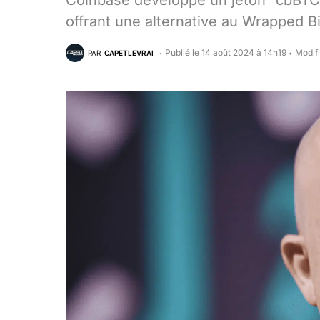
Coinbase développe un jeton “cbBTC” 
offrant une alternative au Wrapped B
Publié le 14 août 2024 à 14h19
Modifi
PAR
CAPETLEVRAI
•