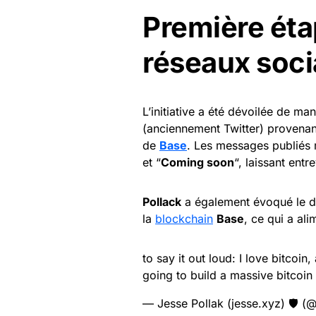
Première éta
réseaux soc
L’initiative a été dévoilée de ma
(anciennement Twitter) provenan
de
Base
. Les messages publiés 
et “
Coming soon
“, laissant ent
Pollack
a également évoqué le dé
la
blockchain
Base
, ce qui a al
to say it out loud: I love bitcoin
going to build a massive bitco
— Jesse Pollak (jesse.xyz) 🛡️ (