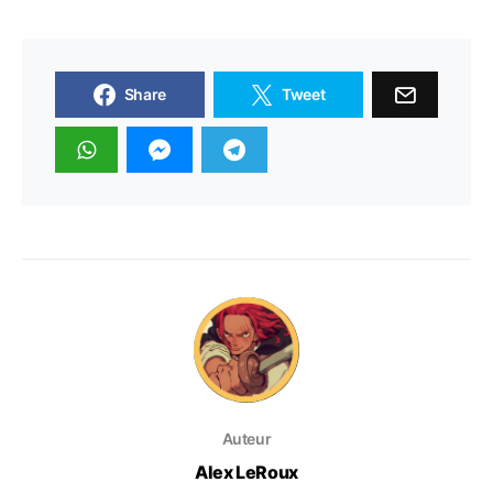
Share
Tweet
Auteur
Alex LeRoux