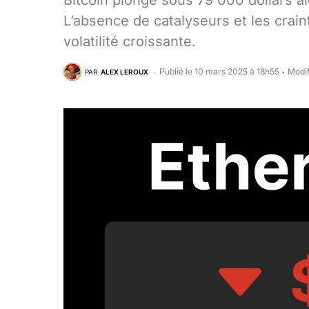
Bitcoin plonge sous 79 000 dollars a
L’absence de catalyseurs et les cra
volatilité croissante.
Publié le 10 mars 2025 à 18h55
Modif
PAR
ALEX LEROUX
•