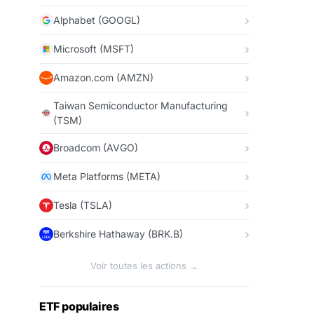
Alphabet (GOOGL)
Microsoft (MSFT)
Amazon.com (AMZN)
Taiwan Semiconductor Manufacturing
(TSM)
Broadcom (AVGO)
Meta Platforms (META)
Tesla (TSLA)
Berkshire Hathaway (BRK.B)
Voir toutes les actions →
ETF populaires