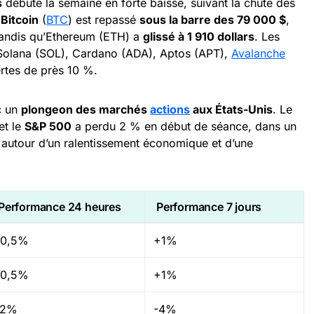
s
débute la semaine en forte baisse, suivant la chute des
e
Bitcoin
(
BTC
) est repassé
sous la barre des 79 000 $
,
tandis qu’Ethereum (ETH) a
glissé à 1 910 dollars
. Les
 Solana (SOL), Cardano (ADA), Aptos (APT),
Avalanche
rtes de près 10 %.
c un
plongeon des marchés
actions
aux États-Unis
. Le
et le
S&P 500
a perdu 2 % en début de séance, dans un
 autour d’un ralentissement économique et d’une
Performance 24 heures
Performance 7 jours
-0,5%
+1%
-0,5%
+1%
-2%
-4%