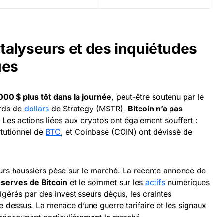
alyseurs et des inquiétudes
ues
000 $ plus tôt dans la journée
, peut-être soutenu par le
ards de
dollars
de Strategy (MSTR),
Bitcoin n’a pas
. Les actions liées aux cryptos ont également souffert :
itutionnel de
BTC
, et Coinbase (COIN) ont dévissé de
rs haussiers pèse sur le marché. La récente annonce de
éserves de Bitcoin
et le sommet sur les
actifs
numériques
igérés par des investisseurs déçus, les craintes
dessus. La menace d’une guerre tarifaire et les signaux
réoccupent particulièrement le marché.