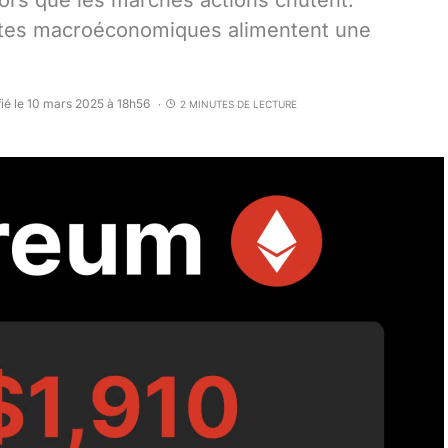
lors que les marchés actions chutent.
intes macroéconomiques alimentent une
ié le 10 mars 2025 à 18h56
2 MINUTES DE LECTURE