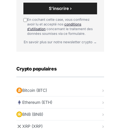
S'inscrire ›
En cochant cette case, vous confirmez
avoir lu et accepté nos
conditions
d'utilisation
concernant le traitement des
données soumises via ce formulaire.
En savoir plus sur notre newsletter crypto →
Crypto populaires
Bitcoin (BTC)
Ethereum (ETH)
BNB (BNB)
XRP (XRP)