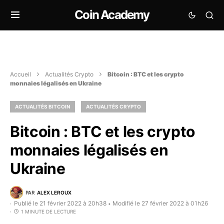
Coin Academy
Accueil
Actualités Crypto
Bitcoin : BTC et les crypto
monnaies légalisés en Ukraine
ACTUALITÉS BITCOIN
ACTUALITÉS CRYPTO
Bitcoin : BTC et les crypto
monnaies légalisés en
Ukraine
PAR
ALEX LEROUX
Publié le 21 février 2022 à 20h38
Modifié le 27 février 2022 à 01h26
•
1 MINUTE DE LECTURE