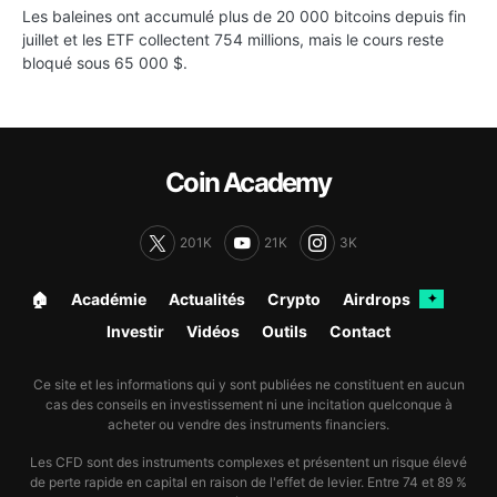
Les baleines ont accumulé plus de 20 000 bitcoins depuis fin
juillet et les ETF collectent 754 millions, mais le cours reste
bloqué sous 65 000 $.
Coin Academy
201K
21K
3K
🏠︎
Académie
Actualités
Crypto
Airdrops
✦
Investir
Vidéos
Outils
Contact
Ce site et les informations qui y sont publiées ne constituent en aucun
cas des conseils en investissement ni une incitation quelconque à
acheter ou vendre des instruments financiers.
Les CFD sont des instruments complexes et présentent un risque élevé
de perte rapide en capital en raison de l'effet de levier. Entre 74 et 89 %