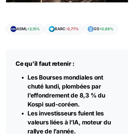
ASML
BARC
GS
+2,15%
-0,77%
+0,68%
Ce qu’il faut retenir :
Les Bourses mondiales ont
chuté lundi, plombées par
l’effondrement de 8,3 % du
Kospi sud-coréen.
Les investisseurs fuient les
valeurs liées à l’IA, moteur du
rallye de l’année.