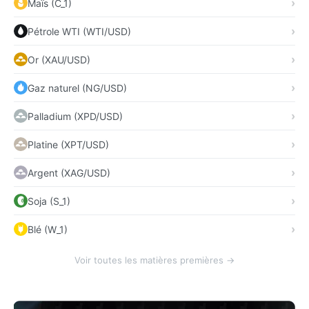
Maïs (C_1)
Pétrole WTI (WTI/USD)
Or (XAU/USD)
Gaz naturel (NG/USD)
Palladium (XPD/USD)
Platine (XPT/USD)
Argent (XAG/USD)
Soja (S_1)
Blé (W_1)
Voir toutes les matières premières →