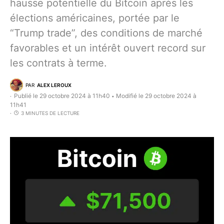
hausse potentielle du Bitcoin après les
élections américaines, portée par le
“Trump trade”, des conditions de marché
favorables et un intérêt ouvert record sur
les contrats à terme.
PAR
ALEX LEROUX
Publié le 29 octobre 2024 à 11h40
Modifié le 29 octobre 2024 à
•
11h41
3 MINUTES DE LECTURE