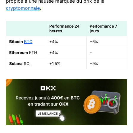
propice à une hausse marquée du prix de la
cryptomonnaie
.
Performance 24
Performance 7
heures
jours
Bitcoin
BTC
+4%
+6%
Ethereum
ETH
+4%
–
Solana
SOL
+1,5%
+9%