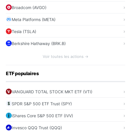
Broadcom (AVGO)
Meta Platforms (META)
Tesla (TSLA)
Berkshire Hathaway (BRK.B)
Voir toutes les actions →
ETF populaires
VANGUARD TOTAL STOCK MKT ETF (VTI)
SPDR S&P 500 ETF Trust (SPY)
iShares Core S&P 500 ETF (IVV)
Invesco QQQ Trust (QQQ)