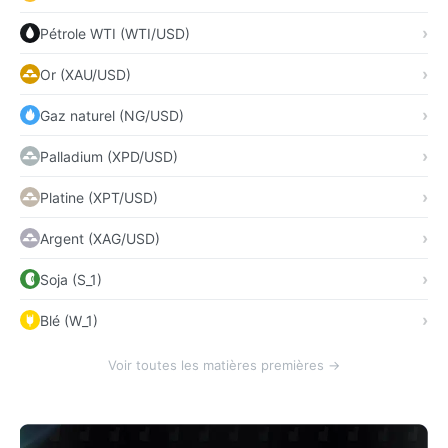
Pétrole WTI (WTI/USD)
Or (XAU/USD)
Gaz naturel (NG/USD)
Palladium (XPD/USD)
Platine (XPT/USD)
Argent (XAG/USD)
Soja (S_1)
Blé (W_1)
Voir toutes les matières premières →