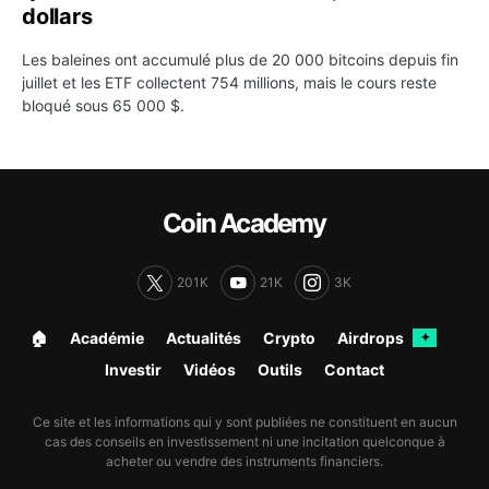
dollars
Les baleines ont accumulé plus de 20 000 bitcoins depuis fin
juillet et les ETF collectent 754 millions, mais le cours reste
bloqué sous 65 000 $.
Coin Academy
201K
21K
3K
🏠︎
Académie
Actualités
Crypto
Airdrops
✦
Investir
Vidéos
Outils
Contact
Ce site et les informations qui y sont publiées ne constituent en aucun
cas des conseils en investissement ni une incitation quelconque à
acheter ou vendre des instruments financiers.