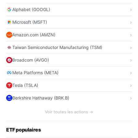
Alphabet (GOOGL)
Microsoft (MSFT)
Amazon.com (AMZN)
Taiwan Semiconductor Manufacturing (TSM)
Broadcom (AVGO)
Meta Platforms (META)
Tesla (TSLA)
Berkshire Hathaway (BRK.B)
Voir toutes les actions →
ETF populaires