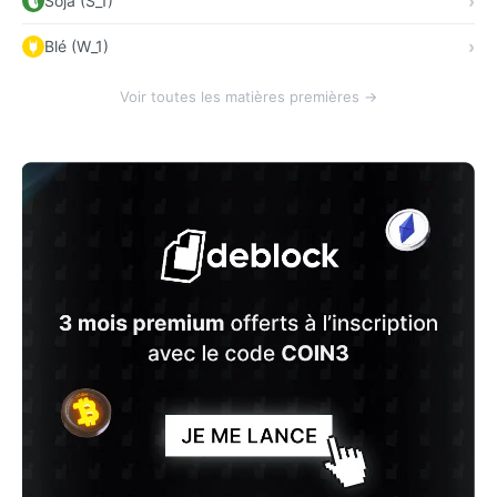
Soja (S_1)
Blé (W_1)
Voir toutes les matières premières →