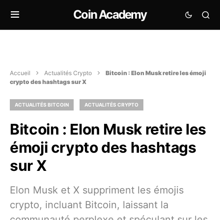
Coin Academy
Accueil
Actualités Crypto
Bitcoin : Elon Musk retire les émoji
crypto des hashtags sur X
ACTUALITÉS BITCOIN
ACTUALITÉS CRYPTO
Bitcoin : Elon Musk retire les
émoji crypto des hashtags
sur X
Elon Musk et X suppriment les émojis
crypto, incluant Bitcoin, laissant la
communauté perplexe et spéculant sur les