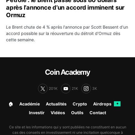
après l’annonce d’un accord imminent sur
Ormuz
Le Brent chute de 4 % après l'annonce par Scott Bessent d'un
accord possible sur la réouverture du détroit d'Ormuz dès
cette semaine.
Coin Academy
201K
21K
3K
🏠︎
Académie
Actualités
Crypto
Airdrops
✦
Investir
Vidéos
Outils
Contact
Ce site et les informations qui y sont publiées ne constituent en aucun
cas des conseils en investissement ni une incitation quelconque à