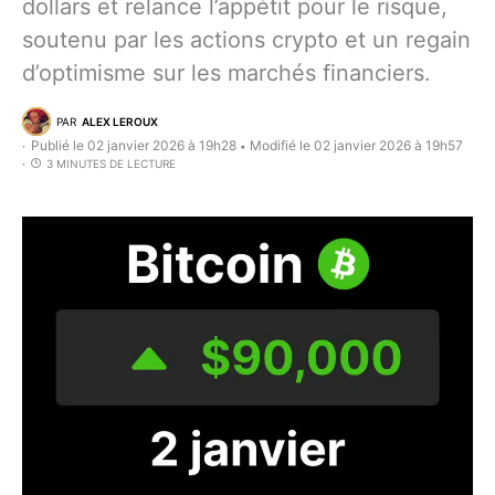
dollars et relance l’appétit pour le risque,
soutenu par les actions crypto et un regain
d’optimisme sur les marchés financiers.
PAR
ALEX LEROUX
Publié le 02 janvier 2026 à 19h28
Modifié le 02 janvier 2026 à 19h57
•
3 MINUTES DE LECTURE