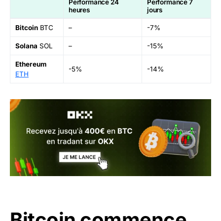
Performance 24
Performance 7
heures
jours
Bitcoin
BTC
–
-7%
Solana
SOL
–
-15%
Ethereum
-5%
-14%
ETH
Bitcoin commence