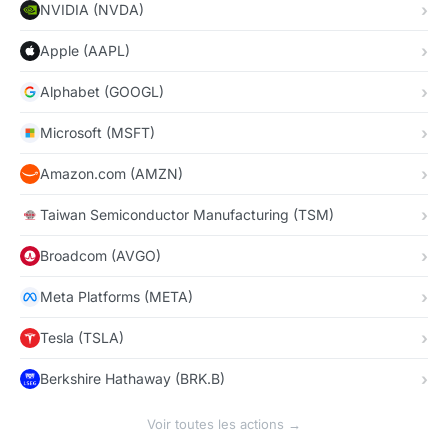
NVIDIA (NVDA)
Apple (AAPL)
Alphabet (GOOGL)
Microsoft (MSFT)
Amazon.com (AMZN)
Taiwan Semiconductor Manufacturing (TSM)
Broadcom (AVGO)
Meta Platforms (META)
Tesla (TSLA)
Berkshire Hathaway (BRK.B)
Voir toutes les actions →