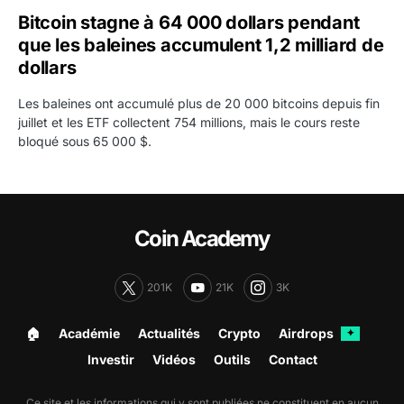
Bitcoin stagne à 64 000 dollars pendant
que les baleines accumulent 1,2 milliard de
dollars
Les baleines ont accumulé plus de 20 000 bitcoins depuis fin
juillet et les ETF collectent 754 millions, mais le cours reste
bloqué sous 65 000 $.
Coin Academy
201K
21K
3K
🏠︎
Académie
Actualités
Crypto
Airdrops
✦
Investir
Vidéos
Outils
Contact
Ce site et les informations qui y sont publiées ne constituent en aucun