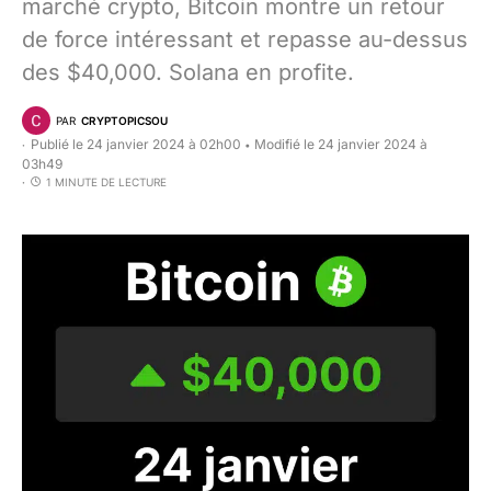
marché crypto, Bitcoin montre un retour
de force intéressant et repasse au-dessus
des $40,000. Solana en profite.
PAR
CRYPTOPICSOU
Publié le 24 janvier 2024 à 02h00
Modifié le 24 janvier 2024 à
•
03h49
1 MINUTE DE LECTURE