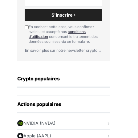
S'inscrire ›
En cochant cette case, vous confirmez
avoir lu et accepté nos
conditions
d'utilisation
concernant le traitement des
données soumises via ce formulaire.
En savoir plus sur notre newsletter crypto →
Crypto populaires
Actions populaires
NVIDIA (NVDA)
Apple (AAPL)