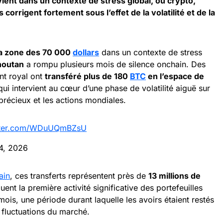
ent dans un contexte de stress global, où crypto,
corrigent fortement sous l’effet de la volatilité et de la
 la zone des 70 000
dollars
dans un contexte de stress
houtan
a rompu plusieurs mois de silence onchain. Des
nt royal ont
transféré plus de 180
BTC
en l’espace de
ui intervient au cœur d’une phase de volatilité aiguë sur
récieux et les actions mondiales.
itter.com/WDuUQmBZsU
4, 2026
ain
, ces transferts représentent près de
13 millions de
quent la première activité significative des portefeuilles
ois, une période durant laquelle les avoirs étaient restés
 fluctuations du marché.