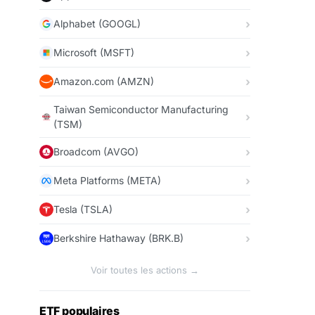
Alphabet (GOOGL)
Microsoft (MSFT)
Amazon.com (AMZN)
Taiwan Semiconductor Manufacturing
(TSM)
Broadcom (AVGO)
Meta Platforms (META)
Tesla (TSLA)
Berkshire Hathaway (BRK.B)
Voir toutes les actions →
ETF populaires