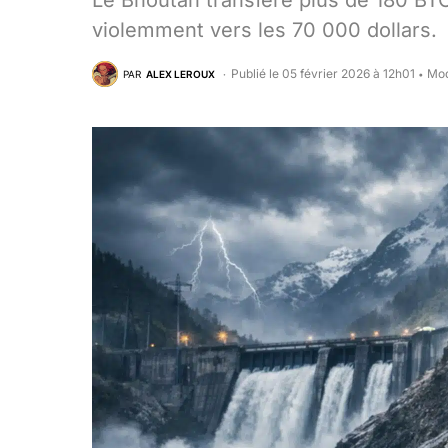
Le Bhoutan transfère plus de 180 BT
violemment vers les 70 000 dollars.
Publié le 05 février 2026 à 12h01
Mod
PAR
ALEX LEROUX
•