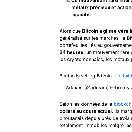
Ce mouvement rare intervi
métaux précieux et actions 
liquidité.
Alors que
Bitcoin a glissé vers
généralisé sur les marchés, le
B
portefeuilles liés au gouverneme
24 heures
, un mouvement rare q
les cryptomonnaies, les métaux p
Bhutan is selling Bitcoin.
pic.tw
— Arkham (@arkham)
February 
Selon les données de la
blockch
dollars au cours actuel
. Ils mar
bhoutanais depuis près de trois m
totalement immobiles malgré les