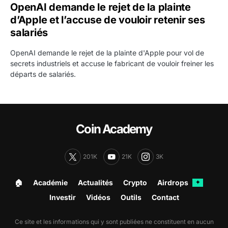
OpenAI demande le rejet de la plainte
d’Apple et l’accuse de vouloir retenir ses
salariés
OpenAI demande le rejet de la plainte d'Apple pour vol de
secrets industriels et accuse le fabricant de vouloir freiner les
départs de salariés.
Coin Academy
201K
21K
3K
🏠︎
Académie
Actualités
Crypto
Airdrops
✦
Investir
Vidéos
Outils
Contact
Ce site et les informations qui y sont publiées ne constituent en aucun