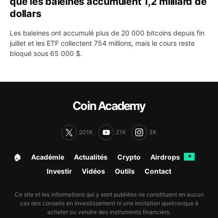
que les baleines accumulent 1,2 milliard de
dollars
Les baleines ont accumulé plus de 20 000 bitcoins depuis fin
juillet et les ETF collectent 754 millions, mais le cours reste
bloqué sous 65 000 $.
Coin Academy
201K
21K
3K
🏠︎
Académie
Actualités
Crypto
Airdrops
✦
Investir
Vidéos
Outils
Contact
Ce site et les informations qui y sont publiées ne constituent en aucun
cas des conseils en investissement ni une incitation quelconque à
acheter ou vendre des instruments financiers.