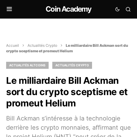
Coin Academy
Accueil
Actualités Crypto
Le milliardaire Bill Ackman sort du
crypto sceptisme et promeut Helium
ACTUALITÉS ALTCOINS
ACTUALITÉS CRYPTO
Le milliardaire Bill Ackman
sort du crypto sceptisme et
promeut Helium
Bill Ackman s’intéresse à la technologie
derrière les crypto monnaies, affirmant que
le projet Helium (HNT) “peut créer de la