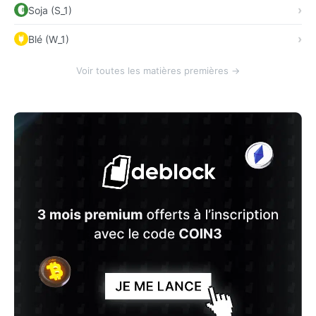
Soja (S_1)
Blé (W_1)
Voir toutes les matières premières →