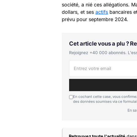
société, a nié ces allégations. M
dollars, et ses
actifs
bancaires et
prévu pour septembre 2024.
Cet article vous a plu ? 
Rejoignez +40 000 abonnés. L'essen
En cochant cette case, vous confirmez
des données soumises via ce formulai
En sa
Retrouvez toute l'actualité
dans 