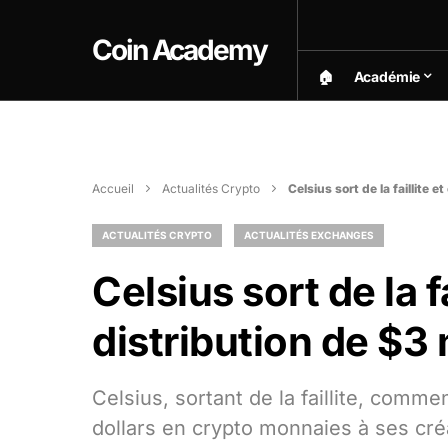
Coin Academy
🏠︎
Académie
Accueil
Actualités Crypto
Celsius sort de la faillite 
ACTUALITÉS CRYPTO
ACTUALITÉS EXCHANGES
Celsius sort de la 
distribution de $3 
Celsius, sortant de la faillite, comme
dollars en crypto monnaies à ses cré