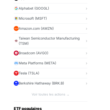
Alphabet (GOOGL)
Microsoft (MSFT)
Amazon.com (AMZN)
Taiwan Semiconductor Manufacturing
(TSM)
Broadcom (AVGO)
Meta Platforms (META)
Tesla (TSLA)
Berkshire Hathaway (BRK.B)
Voir toutes les actions →
ETF populaires