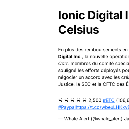
Ionic Digital 
Celsius
En plus des remboursements en 
Digital Inc
., la nouvelle opérati
Carr,
membres du comité spécial du
souligné les efforts déployés po
négocier un accord avec les créan
Justice, la SEC et la CFTC des É
🚨 🚨 🚨 🚨 🚨 2,500
#BTC
(106,6
#Paypal
https://t.co/wbeuLHKxv
— Whale Alert (@whale_alert)
Ja