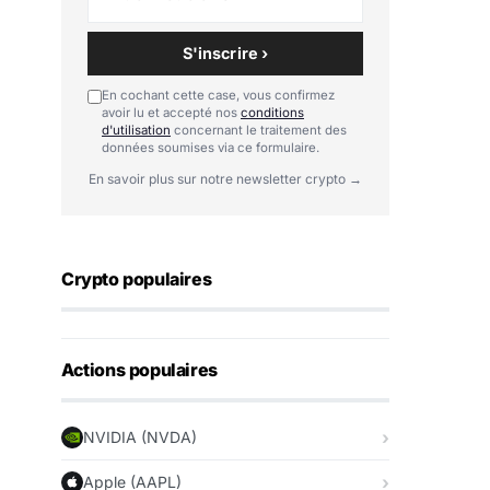
S'inscrire ›
En cochant cette case, vous confirmez
avoir lu et accepté nos
conditions
d'utilisation
concernant le traitement des
données soumises via ce formulaire.
En savoir plus sur notre newsletter crypto →
Crypto populaires
Actions populaires
NVIDIA (NVDA)
Apple (AAPL)