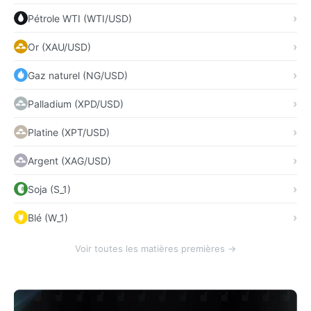
Pétrole WTI (WTI/USD)
Or (XAU/USD)
Gaz naturel (NG/USD)
Palladium (XPD/USD)
Platine (XPT/USD)
Argent (XAG/USD)
Soja (S_1)
Blé (W_1)
Voir toutes les matières premières →