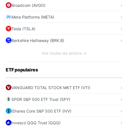
Broadcom (AVGO)
Meta Platforms (META)
Tesla (TSLA)
Berkshire Hathaway (BRK.B)
Voir toutes les actions →
ETF populaires
VANGUARD TOTAL STOCK MKT ETF (VTI)
SPDR S&P 500 ETF Trust (SPY)
iShares Core S&P 500 ETF (IVV)
Invesco QQQ Trust (QQQ)