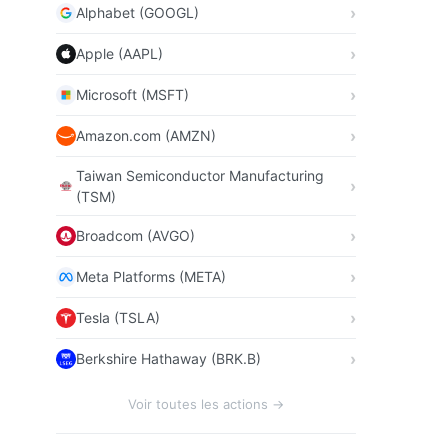
Alphabet (GOOGL)
Apple (AAPL)
Microsoft (MSFT)
Amazon.com (AMZN)
Taiwan Semiconductor Manufacturing
(TSM)
Broadcom (AVGO)
Meta Platforms (META)
Tesla (TSLA)
Berkshire Hathaway (BRK.B)
Voir toutes les actions →