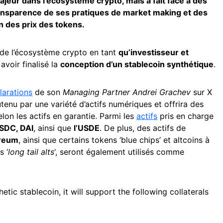
jeur dans l’écosystème crypto, mais a fait face à des
ransparence de ses pratiques de market making et des
n des prix des tokens.
s de l’écosystème crypto en tant
qu’investisseur et
avoir finalisé la
conception d’un stablecoin synthétique
.
larations
de son
Managing Partner Andrei Grachev
sur X
tenu par une variété d’actifs numériques et offrira des
lon les actifs en garantie. Parmi les
actifs
pris en charge
SDC, DAI
, ainsi que
l’USDE
. De plus, des actifs de
reum
, ainsi que certains tokens ‘blue chips’ et altcoins à
s ‘
long tail alts
‘, seront également utilisés comme
etic stablecoin, it will support the following collaterals