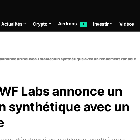
Airdrops
Actualités
Crypto
Investir
Vidéos
✦
annonce un nouveau stablecoin synthétique avec un rendement variable
DWF Labs annonce un
n synthétique avec un
e