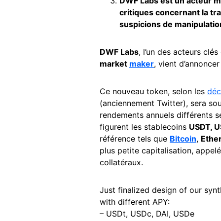
DWF Labs est un acteur ma
critiques concernant la t
suspicions de manipulatio
DWF Labs
, l’un des acteurs clé
market
maker
, vient d’annoncer 
Ce nouveau token, selon les
déc
(anciennement Twitter), sera sou
rendements annuels différents se
figurent les stablecoins
USDT, U
référence tels que
Bitcoin
,
Ethe
plus petite capitalisation, appelé
collatéraux.
Just finalized design of our synth
with different APY:
– USDt, USDc, DAI, USDe