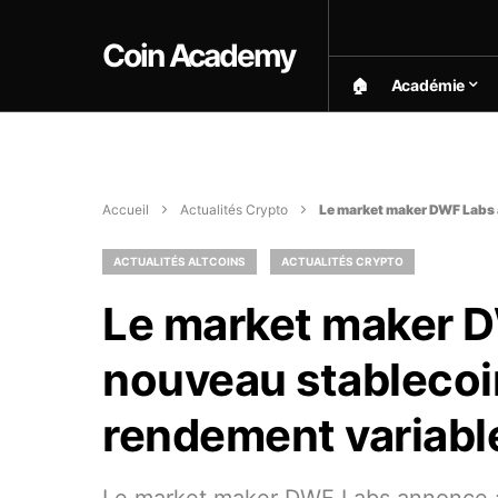
Coin Academy
🏠︎
Académie
Accueil
Actualités Crypto
Le market maker DWF Labs 
ACTUALITÉS ALTCOINS
ACTUALITÉS CRYPTO
Le market maker 
nouveau stablecoi
rendement variabl