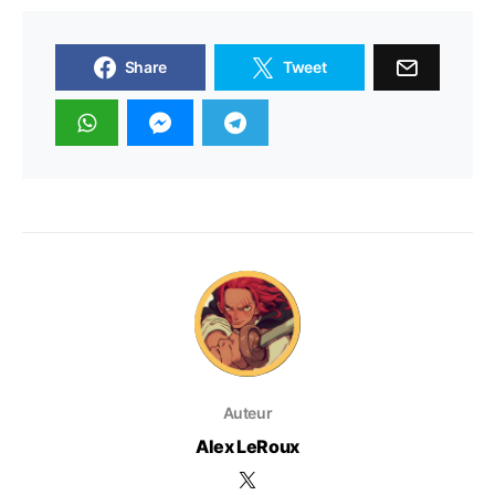
Share
Tweet
Auteur
Alex LeRoux