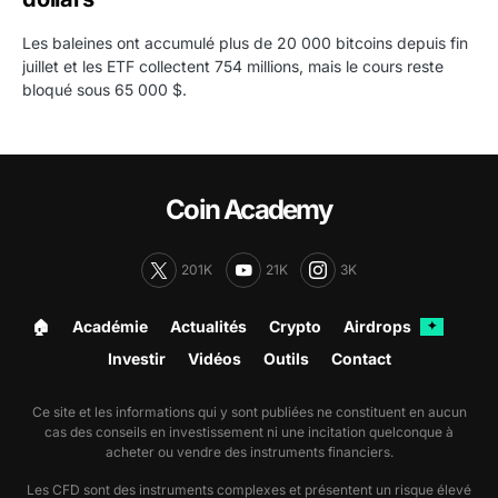
Les baleines ont accumulé plus de 20 000 bitcoins depuis fin
juillet et les ETF collectent 754 millions, mais le cours reste
bloqué sous 65 000 $.
Coin Academy
201K
21K
3K
🏠︎
Académie
Actualités
Crypto
Airdrops
✦
Investir
Vidéos
Outils
Contact
Ce site et les informations qui y sont publiées ne constituent en aucun
cas des conseils en investissement ni une incitation quelconque à
acheter ou vendre des instruments financiers.
Les CFD sont des instruments complexes et présentent un risque élevé