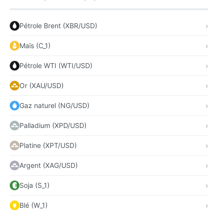
Pétrole Brent (XBR/USD)
Maïs (C_1)
Pétrole WTI (WTI/USD)
Or (XAU/USD)
Gaz naturel (NG/USD)
Palladium (XPD/USD)
Platine (XPT/USD)
Argent (XAG/USD)
Soja (S_1)
Blé (W_1)