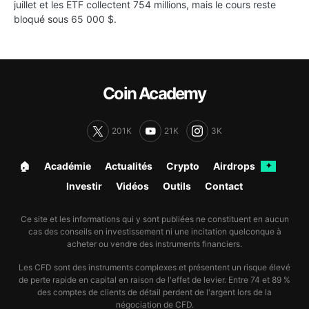
juillet et les ETF collectent 754 millions, mais le cours reste
bloqué sous 65 000 $.
Coin Academy
201K
21K
3K
🏠︎
Académie
Actualités
Crypto
Airdrops
✦
Investir
Vidéos
Outils
Contact
Ce site et les informations qui y sont publiées ne constituent en aucun
cas des conseils en investissement ni une incitation quelconque à
acheter ou vendre des instruments financiers.
Les CFD sont des instruments complexes et présentent un risque élevé
de perte rapide en capital en raison de l'effet de levier. Entre 74 et 89 %
des comptes de clients de détail perdent de l'argent lors de la
négociation de CFD.