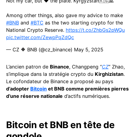
Not my car, but ❤️ the plate. Kyrgyzstan🇰🇬🙏
Among other things, also gave my advice to make
#BNB
and
#BTC
as the two starting crypto for the
National Crypto Reserve.
https://t.co/ZhbGs2pWQu
pic.twitter.com/ZewpPqZdQc
— CZ 🔶 BNB (@cz_binance)
May 5, 2025
L’ancien patron de
Binance
, Changpeng “
CZ
” Zhao,
s’implique dans la stratégie crypto du
Kirghizistan
.
Le cofondateur de Binance a proposé au pays
d’adopter
Bitcoin
et BNB comme premières pierres
d’une réserve nationale
d’actifs numériques.
Bitcoin et BNB en tête de
gondole