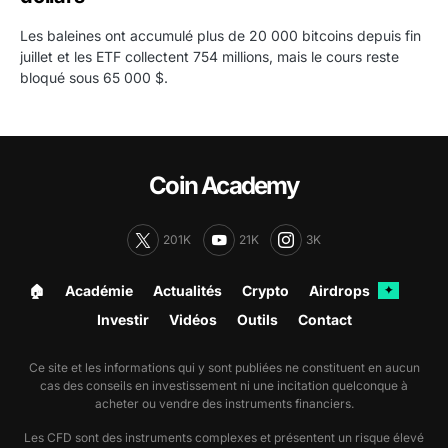
Les baleines ont accumulé plus de 20 000 bitcoins depuis fin
juillet et les ETF collectent 754 millions, mais le cours reste
bloqué sous 65 000 $.
Coin Academy
201K
21K
3K
🏠︎
Académie
Actualités
Crypto
Airdrops
✦
Investir
Vidéos
Outils
Contact
Ce site et les informations qui y sont publiées ne constituent en aucun
cas des conseils en investissement ni une incitation quelconque à
acheter ou vendre des instruments financiers.
Les CFD sont des instruments complexes et présentent un risque élevé