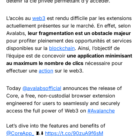
détenir la clé privée permettant d’y accéder.
L’accès au
web3
est rendu difficile par les extensions
actuellement présentes sur le marché. En effet, selon
Avalabs,
leur fragmentation est un obstacle majeur
pour profiter pleinement des opportunités et services
disponibles sur la
blockchain
. Ainsi, l’objectif de
l’équipe est de concevoir
une application minimisant
au maximum le nombre de clics
nécessaire pour
effectuer une
action
sur le web3.
Today
@avalabsofficial
announces the release of
Core, a free, non-custodial browser extension
engineered for users to seamlessly and securely
access the full power of Web3 on
#Avalanche
Let’s dive into the features and benefits of
@CoreApp_
🧵⬇️
https://t.co/90zuA9f6sM