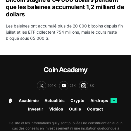
que les baleines accumulent 1,2 milliard de
dollars
Les baleines ont accumulé plus de 20 000 bitcoins depuis fin
juillet et les ETF collectent 754 millions, mais le cours reste
bloqué sous 65 000 $.
Coin Academy
201K
21K
3K
🏠︎
Académie
Actualités
Crypto
Airdrops
✦
Investir
Vidéos
Outils
Contact
Ce site et les informations qui y sont publiées ne constituent en aucun
cas des conseils en investissement ni une incitation quelconque à