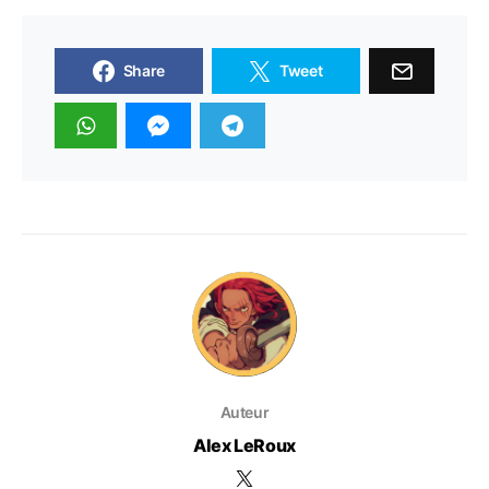
Share
Tweet
Auteur
Alex LeRoux