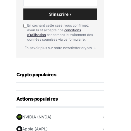
S'inscrire ›
En cochant cette case, vous confirmez
avoir lu et accepté nos
conditions
d'utilisation
concernant le traitement des
données soumises via ce formulaire.
En savoir plus sur notre newsletter crypto →
Crypto populaires
Actions populaires
NVIDIA (NVDA)
Apple (AAPL)