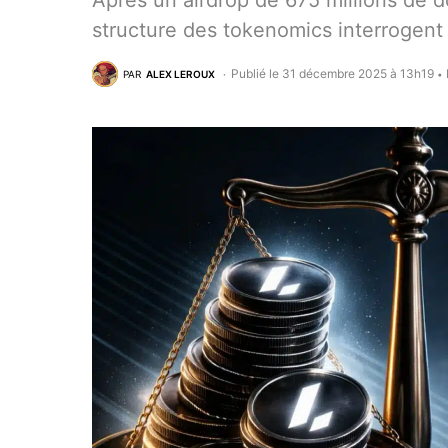
Après un airdrop de 675 millions de dol
structure des tokenomics interrogent s
Publié le 31 décembre 2025 à 13h19
PAR
ALEX LEROUX
•