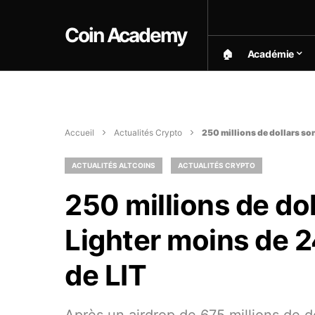
Coin Academy
🏠︎
Académie
Accueil
Actualités Crypto
250 millions de dollars son
ACTUALITÉS ALTCOINS
ACTUALITÉS CRYPTO
250 millions de dol
Lighter moins de 2
de LIT