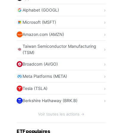
Alphabet (GOOGL)
Microsoft (MSFT)
Amazon.com (AMZN)
Taiwan Semiconductor Manufacturing
(TSM)
Broadcom (AVGO)
Meta Platforms (META)
Tesla (TSLA)
Berkshire Hathaway (BRK.B)
Voir toutes les actions →
ETF populaires