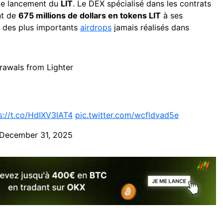
c le lancement du
LIT
. Le DEX spécialisé dans les contrats
nt de
675 millions de dollars en tokens LIT
à ses
un des plus importants
airdrops
jamais réalisés dans
awals from Lighter
s://t.co/HdIXV3IAT4
pic.twitter.com/wcfldvad5e
December 31, 2025