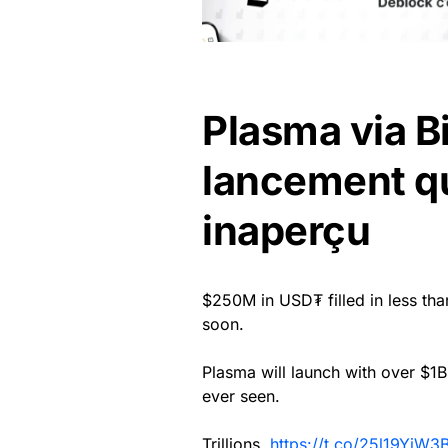
Plasma via B
lancement qu
inaperçu
$250M in USD₮ filled in less th
soon.
Plasma will launch with over $1B
ever seen.
Trillions.
https://t.co/25l19YiW3