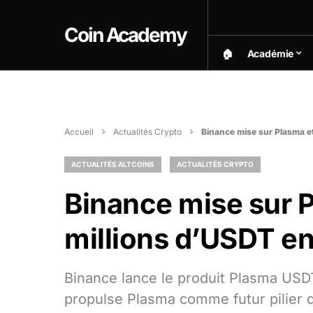
Coin Academy
🏠︎
Académie
Accueil
Actualités Crypto
Binance mise sur Plasma e
ACTUALITÉS ALTCOINS
ACTUALITÉS CRYPTO
Binance mise sur P
millions d’USDT e
Binance lance le produit Plasma USD
propulse Plasma comme futur pilier 