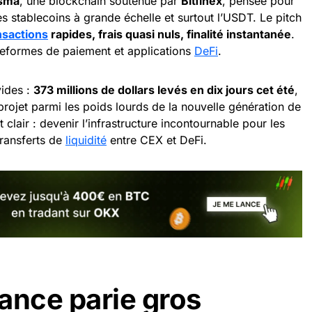
sma
, une blockchain soutenue par
Bitfinex
, pensée pour
les stablecoins à grande échelle et surtout l’USDT. Le pitch
nsactions
rapides, frais quasi nuls, finalité instantanée
.
teformes de paiement et applications
DeFi
.
vides :
373 millions de dollars levés en dix jours cet été
,
 projet parmi les poids lourds de la nouvelle génération de
st clair : devenir l’infrastructure incontournable pour les
transferts de
liquidité
entre CEX et DeFi.
ance parie gros