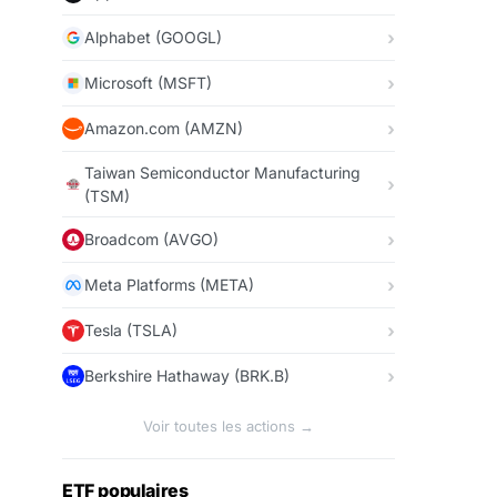
Alphabet (GOOGL)
Microsoft (MSFT)
Amazon.com (AMZN)
Taiwan Semiconductor Manufacturing
(TSM)
Broadcom (AVGO)
Meta Platforms (META)
Tesla (TSLA)
Berkshire Hathaway (BRK.B)
Voir toutes les actions →
ETF populaires