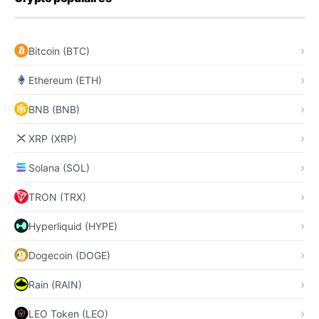
Bitcoin (BTC)
Ethereum (ETH)
BNB (BNB)
XRP (XRP)
Solana (SOL)
TRON (TRX)
Hyperliquid (HYPE)
Dogecoin (DOGE)
Rain (RAIN)
LEO Token (LEO)