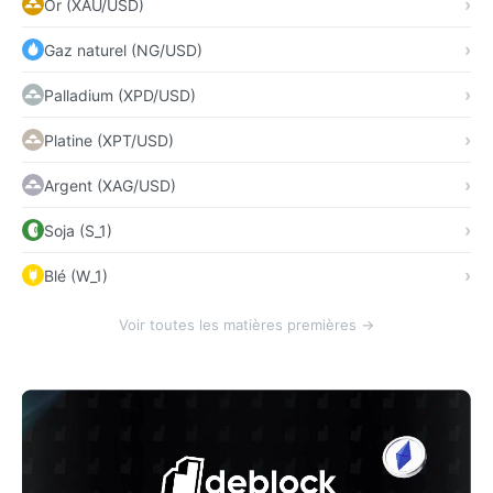
Or (XAU/USD)
Gaz naturel (NG/USD)
Palladium (XPD/USD)
Platine (XPT/USD)
Argent (XAG/USD)
Soja (S_1)
Blé (W_1)
Voir toutes les matières premières →